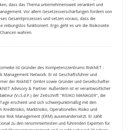
nken, dass das Thema unternehmensweit verankert und
anagement. Vor allem Gesetzesverschärfungen fordern von
eses Gesamtprozesses und setzen voraus, dass die
 reibungslos funktioniert. Ergo geht es um die Risikoseite
t Chancen wahren.
Romeike ist Gründer des Kompetenzzentrums RiskNET -
sk Management Network. Er ist Geschäftsführer und
ümer der RiskNET GmbH sowie Gründer und Gesellschafter
skNET Advisory & Partner. Außerdem ist er verantwortlicher
akteur (V.i.S.d.P.) der Zeitschrift "RISIKO MANAGER", die
4 Tage erscheint und sich schwerpunktmäßig mit den
Kreditrisiko, Marktrisiko, Operationelles Risiko und
rise Risk Management (ERM) auseinandersetzt. Er zählt
ational zu den renommiertesten und führenden Experten für