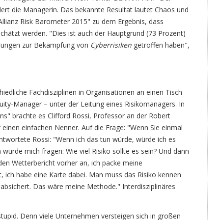
dert die Managerin. Das bekannte Resultat lautet Chaos und
Allianz Risk Barometer 2015" zu dem Ergebnis, dass
hätzt werden. "Dies ist auch der Hauptgrund (73 Prozent)
hrungen zur Bekämpfung von
Cyberrisiken
getroffen haben",
schiedliche Fachdisziplinen in Organisationen an einen Tisch
uity-Manager – unter der Leitung eines Risikomanagers. In
s" brachte es Clifford Rossi, Professor an der Robert
f einen einfachen Nenner. Auf die Frage: "Wenn Sie einmal
antwortete Rossi: "Wenn ich das tun würde, würde ich es
würde mich fragen: Wie viel Risiko sollte es sein? Und dann
den Wetterbericht vorher an, ich packe meine
t, ich habe eine Karte dabei. Man muss das Risiko kennen
 absichert. Das wäre meine Methode." Interdisziplinäres
e, stupid. Denn viele Unternehmen versteigen sich in großen