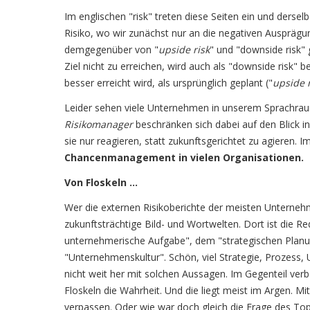
Im englischen "risk" treten diese Seiten ein und derse
Risiko, wo wir zunächst nur an die negativen Ausprä
demgegenüber von "
upside risk
" und "downside risk" 
Ziel nicht zu erreichen, wird auch als "downside risk"
besser erreicht wird, als ursprünglich geplant ("
upside r
Leider sehen viele Unternehmen in unserem Sprachraum l
Risikomanager
beschränken sich dabei auf den Blick i
sie nur reagieren, statt zukunftsgerichtet zu agieren. I
Chancenmanagement in vielen Organisationen.
Von Floskeln …
Wer die externen Risikoberichte der meisten Unterneh
zukunftsträchtige Bild- und Wortwelten. Dort ist die
unternehmerische Aufgabe", dem "strategischen Planu
"Unternehmenskultur". Schön, viel Strategie, Prozess, U
nicht weit her mit solchen Aussagen. Im Gegenteil ve
Floskeln die Wahrheit. Und die liegt meist im Argen. M
verpassen. Oder wie war doch gleich die Frage des To