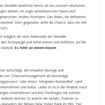
lben Medaille deutlicher hervor als bei unserem deutschen
gungen denken. Im anglo-amerikanischen Raum wird
gesprochen. Anders formuliert: Das Risiko, ein definiertes
 bezeichnet. Dem gegenüber steht die Chance, dass ein Ziel
isk
").
ediglich die reine Risikoseite der Medaille.
n den Rückspiegel und sehen Krisen und Gefahren, auf die
m Klartext:
Es fehlt an einem klaren
men aufschlägt, den erwarten blumige und
 Rede von "Chancenmanagement als beständige
ngsprozess" oder einem "integralen Bestandteil" samt
nternehmen und Kultur. Leider ist es in der Realität meist
rbergen Unternehmen und ihre Chefetagen mit solchen
it anderen Worten: Es wächst die Gefahr, Chancen zu
p-Managers der fiktiven New Yorker Bank im Film "Der