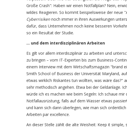
Große Crash": Haben wir einen Notfallplan? Nein, erwi
wildes Reagieren. So kommt beispielsweise der neue "
Cyberrisiken
noch immer in ihren Auswirkungen untersc
dafür, dass Unternehmen noch keine besseren Vorke
so ein Resultat der Studie.
… und dem interdisziplinären Arbeiten
Es gilt vor allem interdisziplinär zu arbeiten und unter
zu bringen – vom IT-Experten bis zum Business-Contin
einem Interview mit dem Wirtschaftsmagazin "brand ein
Smith School of Business der Universität Maryland, au
etwas wirklich Riskantes tun wollten, was wäre das?" 
sehr methodisch angehen. Etwa bei der Geldanlage. Ich 
würde ich es machen wie beim Segeln: Ich schaue mir 
Notfallausrüstung, falls auf dem Wasser etwas passier
und kann sich dann überlegen, wie man sich ordentlich
Arbeiten par excellence.
An dieser Stelle zählt die alte Weisheit: Keep it simpl