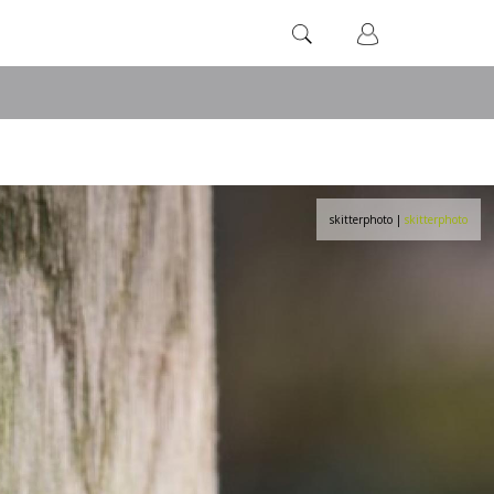
Suchformula
Suche
skitterphoto
|
skitterphoto