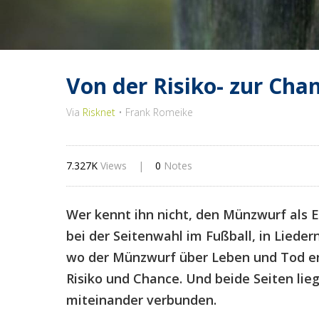
t
Von der Risiko- zur Cha
Via
Risknet
• Frank Romeike
7.327K
Views
|
0
Notes
Wer kennt ihn nicht, den Münzwurf als En
bei der Seitenwahl im Fußball, in Liede
wo der Münzwurf über Leben und Tod ent
Risiko und Chance.
Und beide Seiten lie
miteinander verbunden.