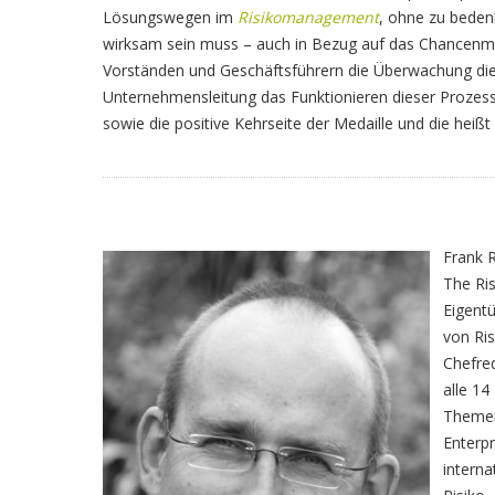
Lösungswegen im
Risikomanagement
, ohne zu bede
wirksam sein muss – auch in Bezug auf das Chancenm
Vorständen und Geschäftsführern die Überwachung di
Unternehmensleitung das Funktionieren dieser Prozesse
sowie die positive Kehrseite der Medaille und die heiß
Frank 
The Ri
Eigent
von Ri
Chefred
alle 1
Themen 
Enterp
intern